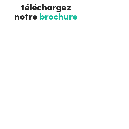
téléchargez
notre
brochure
Télécharger
Les données transmises lors de votre prise
de contact ne sont ni conservées ni
transmises à tiers et sont traitées
uniquement pour la gestion de votre
demande.