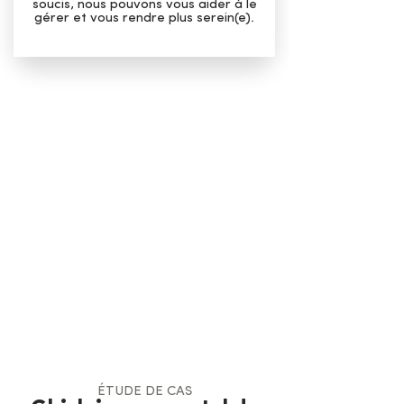
soucis, nous pouvons vous aider à le
gérer et vous rendre plus serein(e).
Plus nous vous aiderons à
identifier des zones à
renforcer, plus vous vous
sentirez mieux dans votre
sport. Vous n’aurez qu’à
constater les résultats
ensuite.
ÉTUDE DE CAS