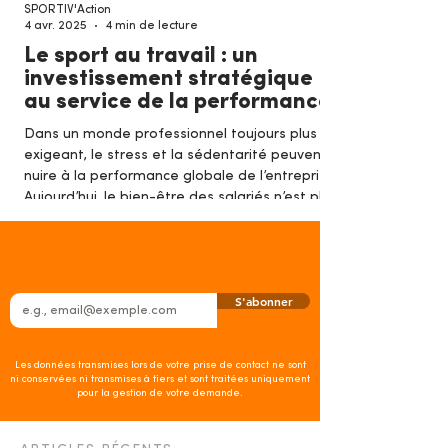
SPORTIV'Action
4 avr. 2025
4 min de lecture
Le sport au travail : un
investissement stratégique
au service de la performance
Dans un monde professionnel toujours plus
exigeant, le stress et la sédentarité peuvent
nuire à la performance globale de l’entreprise.
Aujourd’hui, le bien-être des salariés n’est plus
un luxe, mais un véritable levier stratégique .
Saviez-vous que la sédentarité est considérée
comme le 4ᵉ facteur de risque de mortalité
dans le monde, selon l’OMS ? Quels sont les
S'abonner
coûts, pour une entreprise, de négliger l'impact
du sport sur la productivité des ses équipes?
Cet article vous
Les données transmises lors de votre prise de contact ne sont
ni conservées ni transmises à tiers et sont traitées uniquement
pour la gestion de votre demande.