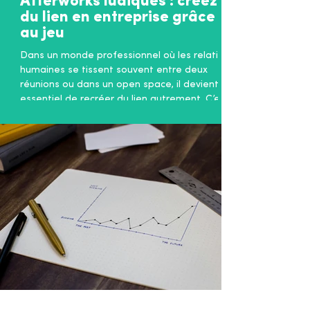
Afterworks ludiques : créez
du lien en entreprise grâce
au jeu
Dans un monde professionnel où les relations
humaines se tissent souvent entre deux
réunions ou dans un open space, il devient
essentiel de recréer du lien autrement. C’est
dans cet esprit que je lance un nouveau
concept d’ afterworks autour de jeux : des
moments conviviaux, originaux et fédérateurs
pour mieux se connaître, s’amuser et
renforcer la cohésion d’équipe. Mais ces
afterworks ne sont pas de simples soirées
détente. Ils ont un véritable objectif :
favoriser la comm