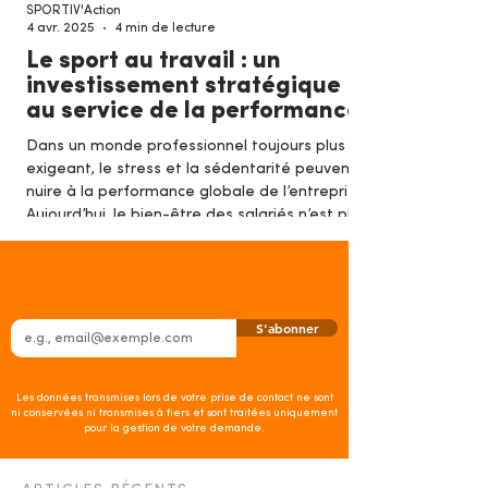
SPORTIV'Action
4 avr. 2025
4 min de lecture
Le sport au travail : un
investissement stratégique
au service de la performance
Dans un monde professionnel toujours plus
exigeant, le stress et la sédentarité peuvent
nuire à la performance globale de l’entreprise.
Aujourd’hui, le bien-être des salariés n’est plus
un luxe, mais un véritable levier stratégique .
Saviez-vous que la sédentarité est considérée
comme le 4ᵉ facteur de risque de mortalité
dans le monde, selon l’OMS ? Quels sont les
S'abonner
coûts, pour une entreprise, de négliger l'impact
du sport sur la productivité des ses équipes?
Cet article vous
Les données transmises lors de votre prise de contact ne sont
ni conservées ni transmises à tiers et sont traitées uniquement
pour la gestion de votre demande.