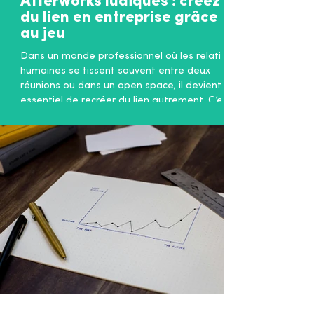
Afterworks ludiques : créez
du lien en entreprise grâce
au jeu
Dans un monde professionnel où les relations
humaines se tissent souvent entre deux
réunions ou dans un open space, il devient
essentiel de recréer du lien autrement. C’est
dans cet esprit que je lance un nouveau
concept d’ afterworks autour de jeux : des
moments conviviaux, originaux et fédérateurs
pour mieux se connaître, s’amuser et
renforcer la cohésion d’équipe. Mais ces
afterworks ne sont pas de simples soirées
détente. Ils ont un véritable objectif :
favoriser la comm