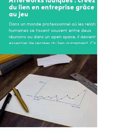
Afterworks ludiques : créez
du lien en entreprise grâce
au jeu
Dans un monde professionnel où les relations
humaines se tissent souvent entre deux
réunions ou dans un open space, il devient
essentiel de recréer du lien autrement. C’est
dans cet esprit que je lance un nouveau
concept d’ afterworks autour de jeux : des
moments conviviaux, originaux et fédérateurs
pour mieux se connaître, s’amuser et
renforcer la cohésion d’équipe. Mais ces
afterworks ne sont pas de simples soirées
détente. Ils ont un véritable objectif :
favoriser la comm