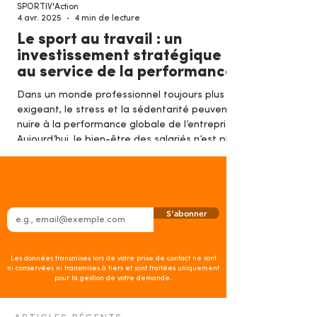
SPORTIV'Action
4 avr. 2025
4 min de lecture
Le sport au travail : un
investissement stratégique
au service de la performance
Dans un monde professionnel toujours plus
exigeant, le stress et la sédentarité peuvent
nuire à la performance globale de l’entreprise.
Aujourd’hui, le bien-être des salariés n’est plus
un luxe, mais un véritable levier stratégique .
Saviez-vous que la sédentarité est considérée
comme le 4ᵉ facteur de risque de mortalité
dans le monde, selon l’OMS ? Quels sont les
S'abonner
coûts, pour une entreprise, de négliger l'impact
du sport sur la productivité des ses équipes?
Cet article vous
Les données transmises lors de votre prise de contact ne sont
ni conservées ni transmises à tiers et sont traitées uniquement
pour la gestion de votre demande.